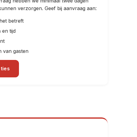
vraag hebben we minimaal twee dagen
 kunnen verzorgen. Geef bij aanvraag aan:
et betreft
en tijd
nt
n van gasten
ties